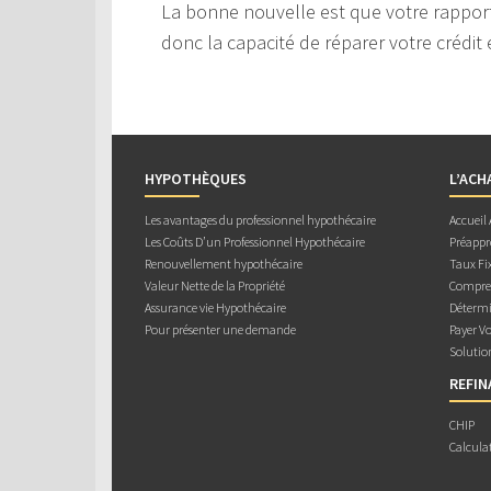
La bonne nouvelle est que votre rapport
donc la capacité de réparer votre crédit 
HYPOTHÈQUES
L’ACH
Les avantages du professionnel hypothécaire
Accueil
Les Coûts D’un Professionnel Hypothécaire
Préappr
Renouvellement hypothécaire
Taux Fix
Valeur Nette de la Propriété
Compren
Assurance vie Hypothécaire
Détermi
Pour présenter une demande
Payer V
Solutio
REFI
CHIP
Calcula