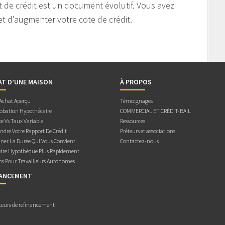
 de crédit est un document évolutif. Vous avez
et d’augmenter votre cote de crédit.
AT D’UNE MAISON
À PROPOS
 Achat Aperçu
Témoignages
obation Hypothécaire
COMMERCIAL ET CRÉDIT-BAIL
e Vs Taux Variable
Ressources
dre Votre Rapport De Crédit
Prêteurs et associations
ner La Durée Qui Vous Convient
Contactez-nous
otre Hypothèque Plus Rapidement
ns Pour Travailleurs Autonomes
NANCEMENT
teurs de refinancement