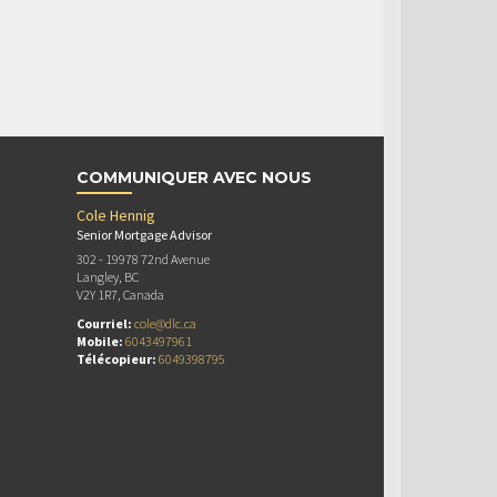
COMMUNIQUER AVEC NOUS
Cole Hennig
Senior Mortgage Advisor
302 - 19978 72nd Avenue
Langley, BC
V2Y 1R7, Canada
Courriel:
cole@dlc.ca
Mobile:
6043497961
Télécopieur:
6049398795