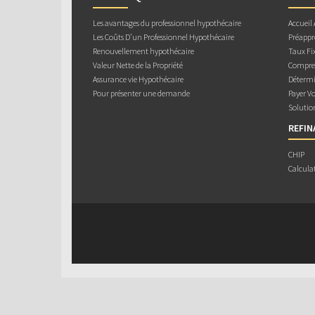
Les avantages du professionnel hypothécaire
Accueil
Les Coûts D’un Professionnel Hypothécaire
Préappr
Renouvellement hypothécaire
Taux Fix
Valeur Nette de la Propriété
Compren
Assurance vie Hypothécaire
Détermi
Pour présenter une demande
Payer V
Solutio
REFI
CHIP
Calcula