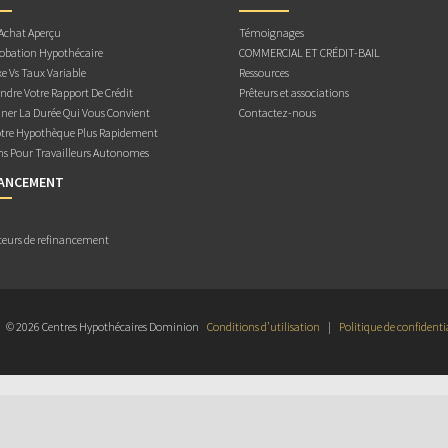
 Achat Aperçu
Témoignages
obation Hypothécaire
COMMERCIAL ET CRÉDIT-BAIL
e Vs Taux Variable
Ressources
dre Votre Rapport De Crédit
Prêteurs et associations
ner La Durée Qui Vous Convient
Contactez-nous
otre Hypothèque Plus Rapidement
ns Pour Travailleurs Autonomes
NANCEMENT
teurs de refinancement
© 2026 Centres Hypothécaires Dominion
Conditions d’utilisation
|
Politique de confidenti